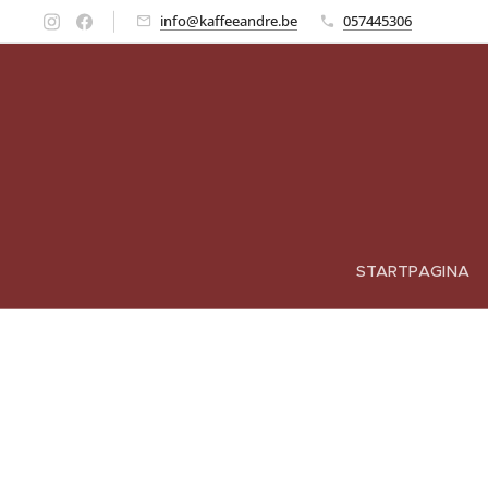
info@kaffeeandre.be
057445306
STARTPAGINA