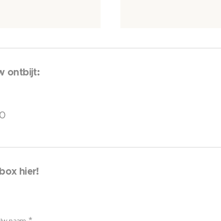
 ontbijt:
30
box hier!