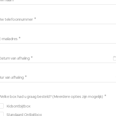
Uw naam
Uw telefoonnummer
E-mailadres
Datum van afhaling
Uur van afhaling
Welke box had u graag besteld? (Meerdere opties zijn mogelijk)
Kidsontbijtbox
Standaard Ontbijtbox